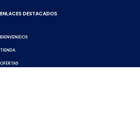
ENLACES DESTACADOS
BIENVENIDOS
TIENDA
OFERTAS
ZONA DE COBERTURA
MEDIOS DE ENVÍO
MODOS DE PAGO
DÓNDE ESTAMOS
TÉRMINOS Y CONDICIONES