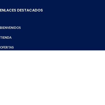
ENLACES DESTACADOS
BIENVENIDOS
TIENDA
OFERTAS
ZONA DE COBERTURA
MEDIOS DE ENVÍO
MODOS DE PAGO
DÓNDE ESTAMOS
TÉRMINOS Y CONDICIONES