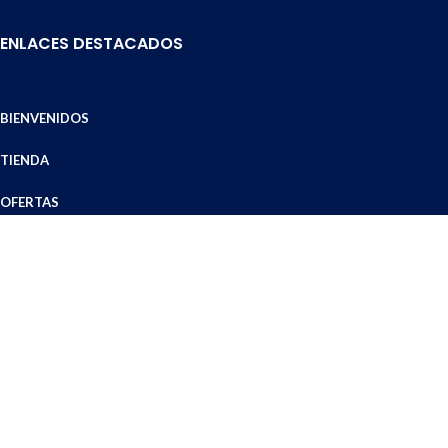
ENLACES DESTACADOS
BIENVENIDOS
TIENDA
OFERTAS
ZONA DE COBERTURA
MEDIOS DE ENVÍO
MODOS DE PAGO
DÓNDE ESTAMOS
TÉRMINOS Y CONDICIONES