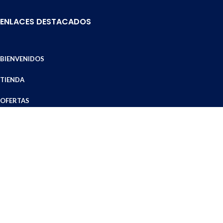
ENLACES DESTACADOS
BIENVENIDOS
TIENDA
OFERTAS
ZONA DE COBERTURA
MEDIOS DE ENVÍO
MODOS DE PAGO
DÓNDE ESTAMOS
TÉRMINOS Y CONDICIONES