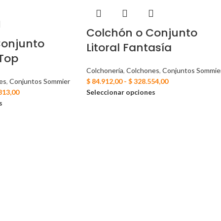
Colchón o Conjunto
Conjunto
Litoral Fantasía
 Top
Colchonería
,
Colchones
,
Conjuntos Sommie
es
,
Conjuntos Sommier
$
84.912,00
-
$
328.554,00
813,00
Seleccionar opciones
s