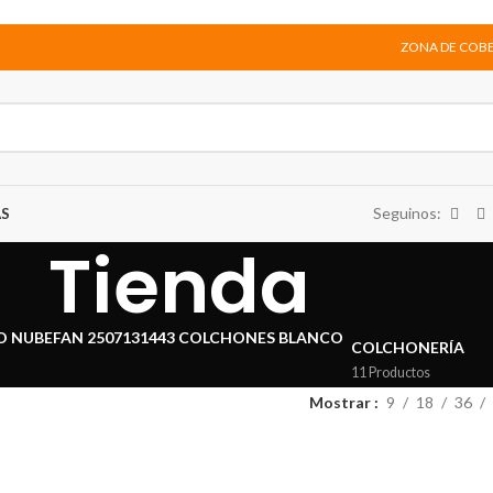
ZONA DE COB
Seguinos:
AS
Tienda
COLCHONERÍA
11 Productos
Mostrar
9
18
36