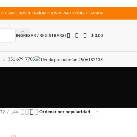
ERTURA
MEDIOS DE ENVÍO
MODOS DE PAGO
DÓNDE ESTAMOS
INGRESAR / REGISTRARSE
$
0,00
351 679-7705
72
144