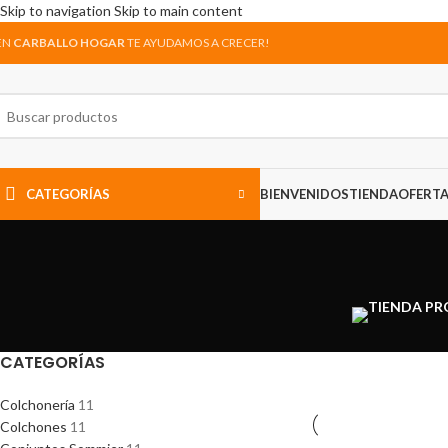
Skip to navigation
Skip to main content
EN
CARBALLO HOGAR
TE AYUDAMOS A CRECER!
CATEGORÍAS
BIENVENIDOS
TIENDA
OFERT
CATEGORÍAS
Colchonería
11
Colchones
11